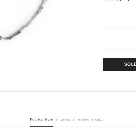
옵션 선택 완료
SOL
Related Item
Detail
Review
Q&A