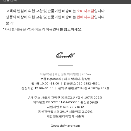
고객의 변심에 의한 교환 및 반품이면 배송비는
소비자부담
입니다.
상품의 이상에 의한 교환 및 반품이면 배송비는
판매자부담
입니다.
문의 :
*자세한 내용은 PC사이트의 이용안내를 참고하세요.
이용약관 |
개인정보처리방침 |
PC Ver.
쿠콥 (Qoocobb) | 대표 박희태, 황상원
월~금 10:00~18:00 ㅣ 전화번호 010-6382-4831
점심시간 12:00~01:00 ㅣ 관악구 봉천로21나길 4, 107동 202호
A/S 주소 서울시 관악구 봉천로21나길 4, 107동 202호
계좌번호 KB 597301-04-055015 황상원(쿠콥)
사업자번호 601-20-91812
통신판매업번호 2019-서울마포-2105호
개인정보관리책임자 서준혁
Qoocobb@naver.com