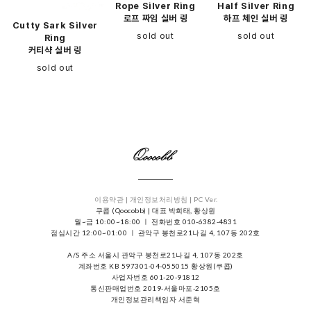
Rope Silver Ring
Half Silver Ring
로프 짜임 실버 링
하프 체인 실버 링
Cutty Sark Silver
sold out
sold out
Ring
커티샥 실버 링
sold out
이용약관 |
개인정보처리방침 |
PC Ver.
쿠콥 (Qoocobb) | 대표 박희태, 황상원
월~금 10:00~18:00 ㅣ 전화번호 010-6382-4831
점심시간 12:00~01:00 ㅣ 관악구 봉천로21나길 4, 107동 202호
A/S 주소 서울시 관악구 봉천로21나길 4, 107동 202호
계좌번호 KB 597301-04-055015 황상원(쿠콥)
사업자번호 601-20-91812
통신판매업번호 2019-서울마포-2105호
개인정보관리책임자 서준혁