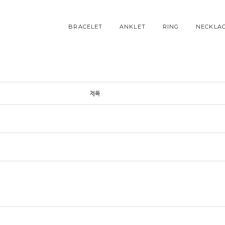
BRACELET
ANKLET
RING
NECKLA
제목