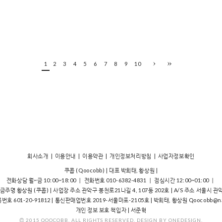
1
2
3
4
5
6
7
8
9
10
회사소개
|
이용안내
|
이용약관
|
개인정보처리방침
|
사업자정보확인
쿠콥 (Qoocobb) | 대표 박희태, 황상원 |
전화상담 월~금 10:00~18:00 ㅣ 전화번호 010-6382-4831 ㅣ 점심시간 12:00~01:00 ㅣ
예금주명 황상원 (쿠콥) | 사업장 주소 관악구 봉천로21나길 4, 107동 202호 | A/S 주소 서울시 관
호 601-20-91812 | 통신판매업번호 2019-서울마포-2105호 | 박희태, 황상원 Qoocobb@na
개인 정보 보호 책입자 | 서준혁
©
2015 QOOCOBB. ALL RIGHTS RESERVED. DESIGN BY ONEDESIGN.