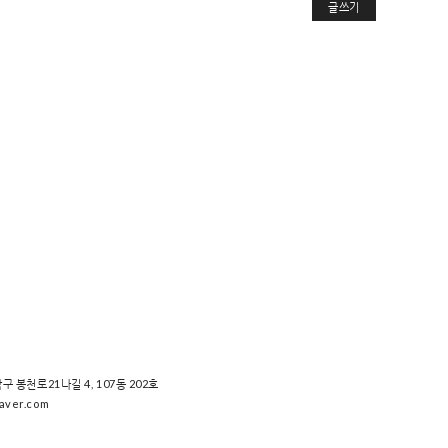
글쓰기
악구 봉천로21나길 4, 107동 202호
ver.com