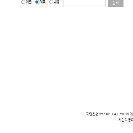
이름
제목
내용
검색
국민은행 597301-04-055015 
사업자등록번