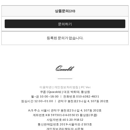
상품문의(20)
문의하기
등록된 문의가 없습니다.
이용약관 |
개인정보처리방침 |
PC Ver.
쿠콥 (Qoocobb) | 대표 박희태, 황상원
월~금 10:00~18:00 ㅣ 전화번호 010-6382-4831
점심시간 12:00~01:00 ㅣ 관악구 봉천로21나길 4, 107동 202호
A/S 주소 서울시 관악구 봉천로21나길 4, 107동 202호
계좌번호 KB 597301-04-055015 황상원(쿠콥)
사업자번호 601-20-91812
통신판매업번호 2019-서울마포-2105호
개인정보관리책임자 서준혁