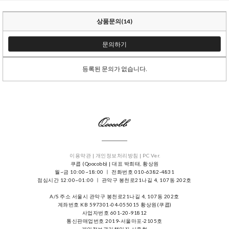
상품문의(14)
문의하기
등록된 문의가 없습니다.
이용약관 |
개인정보처리방침 |
PC Ver.
쿠콥 (Qoocobb) | 대표 박희태, 황상원
월~금 10:00~18:00 ㅣ 전화번호 010-6382-4831
점심시간 12:00~01:00 ㅣ 관악구 봉천로21나길 4, 107동 202호
A/S 주소 서울시 관악구 봉천로21나길 4, 107동 202호
계좌번호 KB 597301-04-055015 황상원(쿠콥)
사업자번호 601-20-91812
통신판매업번호 2019-서울마포-2105호
개인정보관리책임자 서준혁